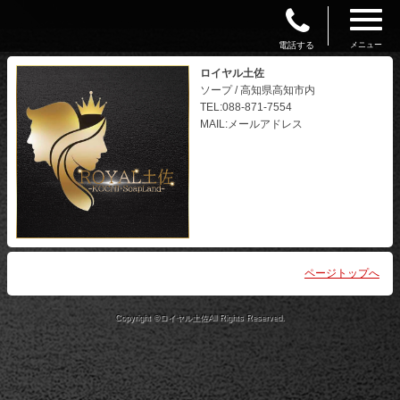
電話する
メニュー
ロイヤル土佐
ソープ / 高知県高知市内
TEL:088-871-7554
MAIL:メールアドレス
ページトップへ
Copyright ©ロイヤル土佐All Rights Reserved.