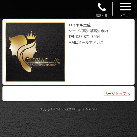
電話する
メニュー
ロイヤル土佐
ソープ / 高知県高知市内
TEL:088-871-7554
MAIL:メールアドレス
ページトップへ
Copyright ©ロイヤル土佐All Rights Reserved.