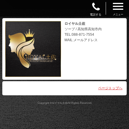
電話する
メニュー
ロイヤル土佐
ソープ / 高知県高知市内
TEL:088-871-7554
MAIL:メールアドレス
ページトップへ
Copyright ©ロイヤル土佐All Rights Reserved.